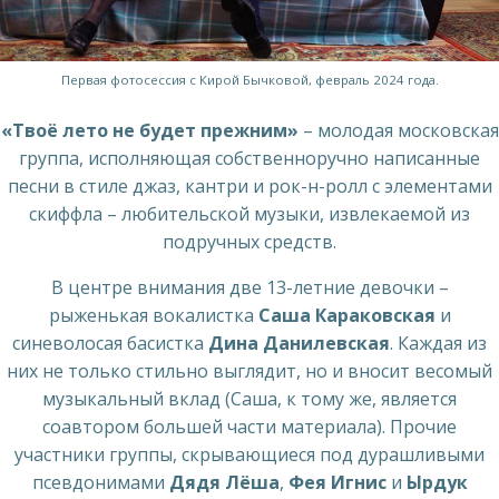
Первая фотосессия с Кирой Бычковой, февраль 2024 года.
«Твоё лето не будет прежним»
– молодая московская
группа, исполняющая собственноручно написанные
песни в стиле джаз, кантри и рок-н-ролл с элементами
скиффла – любительской музыки, извлекаемой из
подручных средств.
В центре внимания две 13-летние девочки –
рыженькая вокалистка
Саша Караковская
и
синеволосая басистка
Дина Данилевская
. Каждая из
них не только стильно выглядит, но и вносит весомый
музыкальный вклад (Саша, к тому же, является
соавтором большей части материала). Прочие
участники группы, скрывающиеся под дурашливыми
псевдонимами
Дядя Лёша
,
Фея Игнис
и
Ырдук