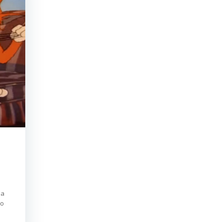
ла
то